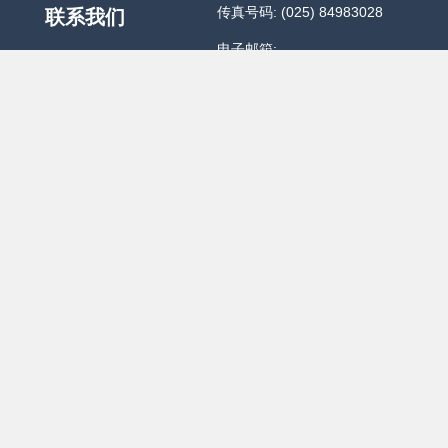
传真号码: (025) 84983028
联系我们
电子邮箱:
master@dmrjkj.cn
点明安卓销售服务热
线:025-66696155,400-
015-0155
云记账销售服务热线:400-
015-0155
公告资讯
站点导航
客户帮助
售后条款
机型推荐
公司介绍
关于我们