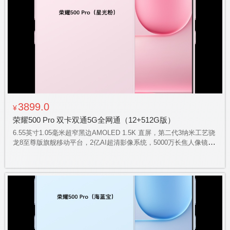
3899.0
¥
荣耀500 Pro 双卡双通5G全网通（12+512G版）
6.55英寸1.05毫米超窄黑边AMOLED 1.5K 直屏，第二代3纳米工艺骁
龙8至尊版旗舰移动平台，2亿AI超清影像系统，5000万长焦人像镜
头，8000毫安的青海湖电池，荣耀50瓦无线超级快充，支持立体声双
扬声器，一体化冷雕玻璃工艺，IP68、IP69、IP69K防水大满贯，AI
实体按键加持