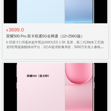
3699.0
¥
荣耀500 Pro 双卡双通5G全网通（12+256G版）
6.55英寸1.05毫米超窄黑边AMOLED 1.5K 直屏，第二代3纳米工艺骁
龙8至尊版旗舰移动平台，2亿AI超清影像系统，5000万长焦人像镜
头，8000毫安的青海湖电池，荣耀50瓦无线超级快充，支持立体声双
扬声器，一体化冷雕玻璃工艺，IP68、IP69、IP69K防水大满贯，AI
实体按键加持