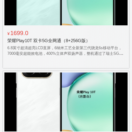
1699.0
¥
荣耀Play10T 双卡5G全网通（8+256G版）
6.8英寸超清超亮LCD直屏，6纳米工艺全新第三代骁龙6s移动平台，
7000毫安超能效电池，400%立体声双扬声器，整机通过了瑞士SGS
金标五星整机抗跌耐摔+抗挤压认证，IP65级防溅、抗水、防尘标
准，实体 AI 按键