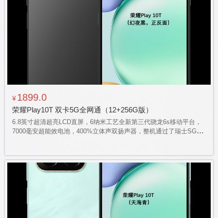
1899.0
¥
荣耀Play10T 双卡5G全网通（12+256G版）
6.8英寸超清超亮LCD直屏，6纳米工艺全新第三代骁龙6s移动平台，
7000毫安超能效电池，400%立体声双扬声器，整机通过了瑞士SGS
金标五星整机抗跌耐摔+抗挤压认证，IP65级防溅、抗水、防尘标
准，实体 AI 按键