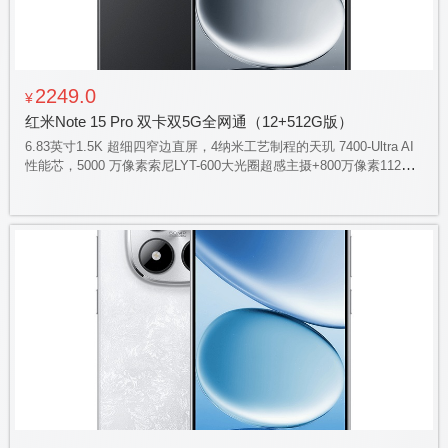
2249.0
¥
红米Note 15 Pro 双卡双5G全网通（12+512G版）
6.83英寸1.5K 超细四窄边直屏，4纳米工艺制程的天玑 7400-Ultra AI
性能芯，5000 万像素索尼LYT-600大光圈超感主摄+800万像素112度
超广角，7000毫安高密度小米金沙江电池，45瓦小米澎湃有线秒充，
旗舰对称式立体声双扬声器，400% 大音量，红米Note系列首搭小米
龙晶玻璃，IP68 防尘防水