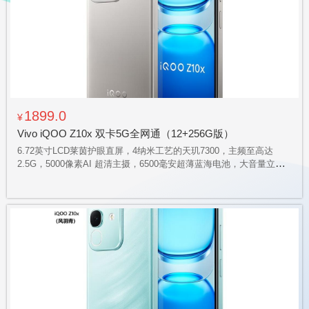
1899.0
¥
Vivo iQOO Z10x 双卡5G全网通（12+256G版）
6.72英寸LCD莱茵护眼直屏，4纳米工艺的天玑7300，主频至高达
2.5G，5000像素AI 超清主摄，6500毫安超薄蓝海电池，大音量立体
声双扬声器，磐石缓震架构，支持IP64 级防尘抗水，通过五项严苛军
标测试