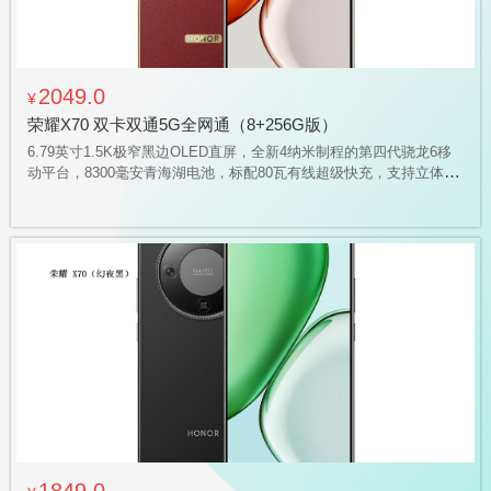
2049.0
¥
荣耀X70 双卡双通5G全网通（8+256G版）
6.79英寸1.5K极窄黑边OLED直屏，全新4纳米制程的第四代骁龙6移
动平台，8300毫安青海湖电池，标配80瓦有线超级快充，支持立体声
双扬声器，全场景400%超大音量，支持三频北斗、双频GPS定位，
支持红外遥控，行业首个 SGS 金标三防（防摔，防尘、防水）