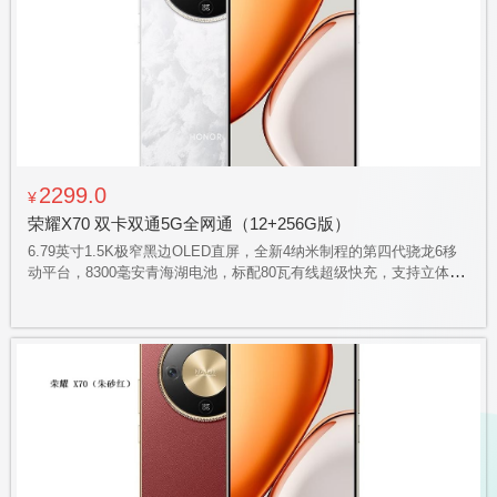
2299.0
¥
荣耀X70 双卡双通5G全网通（12+256G版）
6.79英寸1.5K极窄黑边OLED直屏，全新4纳米制程的第四代骁龙6移
动平台，8300毫安青海湖电池，标配80瓦有线超级快充，支持立体声
双扬声器，全场景400%超大音量，支持三频北斗、双频GPS定位，
支持红外遥控，行业首个 SGS 金标三防（防摔，防尘、防水）