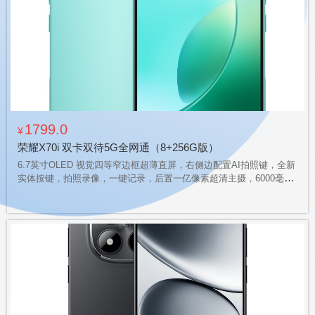
1799.0
¥
荣耀X70i 双卡双待5G全网通（8+256G版）
6.7英寸OLED 视觉四等窄边框超薄直屏，右侧边配置AI拍照键，全新
实体按键，拍照录像，一键记录，后置一亿像素超清主摄，6000毫安
高能大容量电池，瑞士SGS金标五星整机抗跌耐摔+抗挤压认证，360
度整机防水，超博机身，超高颜值！