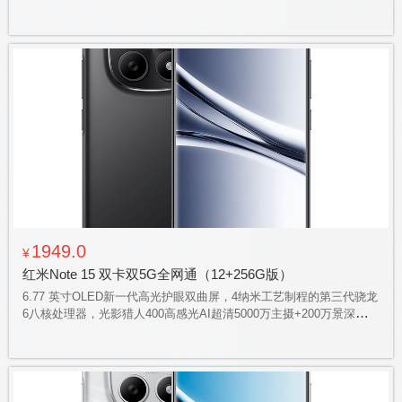
超广角，7000毫安高密度小米金沙江电池，45瓦小米澎湃有线秒充，
旗舰对称式立体声双扬声器，400% 大音量，红米Note系列首搭小米
龙晶玻璃，IP68 防尘防水
1949.0
¥
红米Note 15 双卡双5G全网通（12+256G版）
6.77 英寸OLED新一代高光护眼双曲屏，4纳米工艺制程的第三代骁龙
6八核处理器，光影猎人400高感光AI超清5000万主摄+200万景深，
5800毫安高密度小米金沙江电池，立体声双扬声器，300% 的大音
量，IP66防水防泼溅