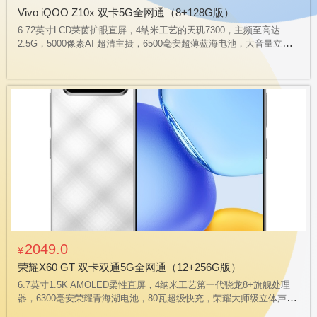
Vivo iQOO Z10x 双卡5G全网通（8+128G版）
6.72英寸LCD莱茵护眼直屏，4纳米工艺的天玑7300，主频至高达
2.5G，5000像素AI 超清主摄，6500毫安超薄蓝海电池，大音量立体
声双扬声器，磐石缓震架构，支持IP64 级防尘抗水，通过五项严苛军
标测试
2049.0
¥
荣耀X60 GT 双卡双通5G全网通（12+256G版）
6.7英寸1.5K AMOLED柔性直屏，4纳米工艺第一代骁龙8+旗舰处理
器，6300毫安荣耀青海湖电池，80瓦超级快充，荣耀大师级立体声双
扬声器，支持X轴线性马达，支持NFC，支持万能红外遥控，SGS五