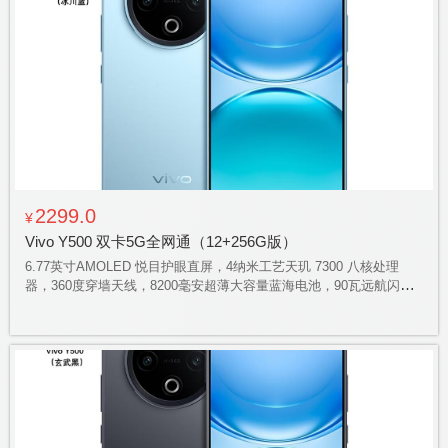
2299.0
¥
Vivo Y500 双卡5G全网通（12+256G版）
6.77英寸AMOLED 悦目护眼直屏，4纳米工艺天玑 7300 八核处理
器，360度穿墙天线，8200毫安超薄大容量蓝海电池，90瓦远航闪
充，全局直驱供电，全景环绕立体声自研超保真扬声器，700%的外放
大音量模式，金刚盾玻璃、金刚抗摔膜与气囊抗摔手机壳三重防护，
具备 IP69+满级防水能力