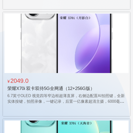
高能大容量电池，瑞士SGS金标五星整机抗跌耐摔+抗挤压认证，360
度整机防水，超博机身，超高颜值！
2049.0
¥
荣耀X70i 双卡双待5G全网通（12+256G版）
6.7英寸OLED 视觉四等窄边框超薄直屏，右侧边配置AI拍照键，全新
实体按键，拍照录像，一键记录，后置一亿像素超清主摄，6000毫安
高能大容量电池，瑞士SGS金标五星整机抗跌耐摔+抗挤压认证，360
度整机防水，超博机身，超高颜值！