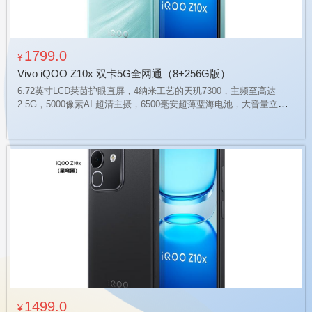
1799.0
¥
Vivo iQOO Z10x 双卡5G全网通（8+256G版）
6.72英寸LCD莱茵护眼直屏，4纳米工艺的天玑7300，主频至高达
2.5G，5000像素AI 超清主摄，6500毫安超薄蓝海电池，大音量立体
声双扬声器，磐石缓震架构，支持IP64 级防尘抗水，通过五项严苛军
标测试
1499.0
¥