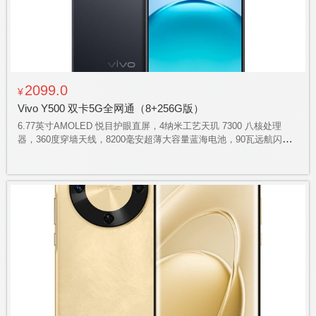
2099.0
¥
Vivo Y500 双卡5G全网通（8+256G版）
6.77英寸AMOLED 悦目护眼直屏，4纳米工艺天玑 7300 八核处理
器，360度穿墙天线，8200毫安超薄大容量蓝海电池，90瓦远航闪
充，全局直驱供电，全景环绕立体声自研超保真扬声器，700%的外放
大音量模式，金刚盾玻璃、金刚抗摔膜与气囊抗摔手机壳三重防护，
具备 IP69+满级防水能力