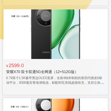
星抗跌耐摔认证，IP65级防尘防水
2599.0
¥
荣耀X70 双卡双通5G全网通（12+512G版）
6.79英寸1.5K极窄黑边OLED直屏，全新4纳米制程的第四代骁龙6移
动平台，8300毫安青海湖电池，标配80瓦有线超级快充，支持立体声
双扬声器，全场景400%超大音量，支持三频北斗、双频GPS定位，
支持红外遥控，行业首个 SGS 金标三防（防摔，防尘、防水）