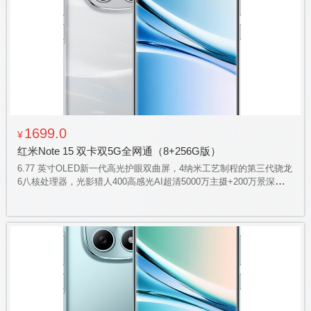
1699.0
¥
红米Note 15 双卡双5G全网通（8+256G版）
6.77 英寸OLED新一代高光护眼双曲屏，4纳米工艺制程的第三代骁龙
6八核处理器，光影猎人400高感光AI超清5000万主摄+200万景深，
5800毫安高密度小米金沙江电池，立体声双扬声器，300% 的大音
量，IP66防水防泼溅