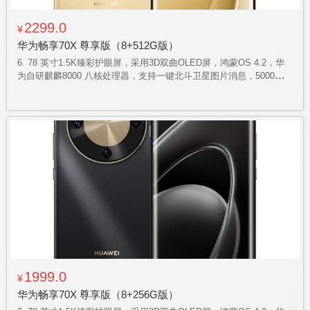
2299.0
¥
华为畅享70X 尊享版（8+512G版）
6. 78 英寸1.5K臻彩护眼屏，采用3D双曲OLED屏，鸿蒙OS 4.2，华
为自研麒麟8000 八核处理器，支持一键北斗卫星图片消息，5000万像
素RYYB超感知摄像头，6100毫安华为巨鲸电池，左侧面X键加持，
360度玄甲机身架构，强效缓震。
1999.0
¥
华为畅享70X 尊享版（8+256G版）