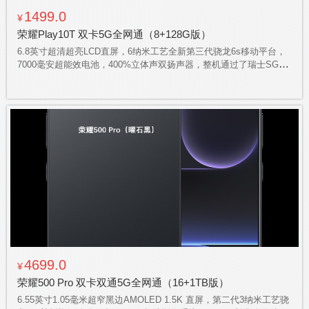
1499.0
¥
荣耀Play10T 双卡5G全网通（8+128G版）
6.8英寸超清超亮LCD直屏，6纳米工艺全新第三代骁龙6s移动平台，
7000毫安超能效电池，400%立体声双扬声器，整机通过了瑞士SGS
金标五星整机抗跌耐摔+抗挤压认证，IP65级防溅、抗水、防尘标
准，实体 AI 按键
4699.0
¥
荣耀500 Pro 双卡双通5G全网通（16+1TB版）
6.55英寸1.05毫米超窄黑边AMOLED 1.5K 直屏，第二代3纳米工艺骁