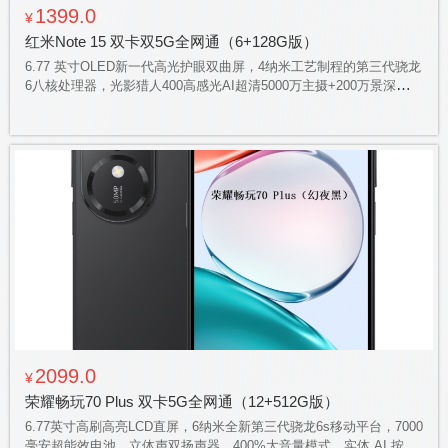
1399.0
¥
红米Note 15 双卡双5G全网通（6+128G版）
6.77 英寸OLED新一代高光护眼双曲屏，4纳米工艺制程的第三代骁龙
6八核处理器，光影猎人400高感光AI超清5000万主摄+200万景深，
5800毫安高密度小米金沙江电池，立体声双扬声器，300% 的大音
量，IP66防水防泼溅
2099.0
¥
荣耀畅玩70 Plus 双卡5G全网通（12+512G版）
6.77英寸高刷高亮LCD直屏，6纳米全新第三代骁龙6s移动平台，7000
毫安超能效电池，立体声双扬声器，400%大音量模式，实体 AI 按