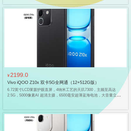
级防尘抗水能力
2199.0
¥
Vivo iQOO Z10x 双卡5G全网通（12+512G版）
6.72英寸LCD莱茵护眼直屏，4纳米工艺的天玑7300，主频至高达
2.5G，5000像素AI 超清主摄，6500毫安超薄蓝海电池，大音量立体
声双扬声器，磐石缓震架构，支持IP64 级防尘抗水，通过五项严苛军
标测试