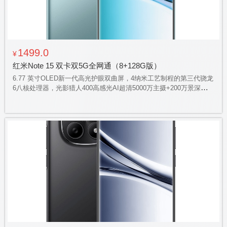
1499.0
¥
红米Note 15 双卡双5G全网通（8+128G版）
6.77 英寸OLED新一代高光护眼双曲屏，4纳米工艺制程的第三代骁龙
6八核处理器，光影猎人400高感光AI超清5000万主摄+200万景深，
5800毫安高密度小米金沙江电池，立体声双扬声器，300% 的大音
量，IP66防水防泼溅