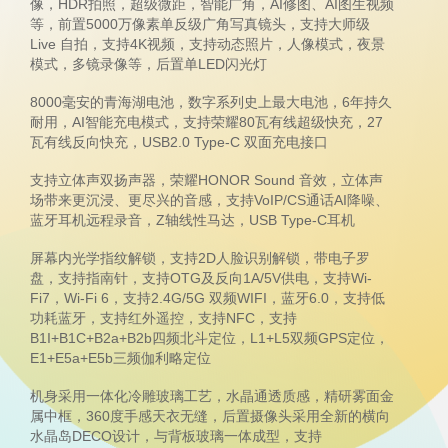
像，HDR拍照，超级微距，智能广角，AI修图、AI图生视频
等，前置5000万像素单反级广角写真镜头，支持大师级
Live 自拍，支持4K视频，支持动态照片，人像模式，夜景
模式，多镜录像等，后置单LED闪光灯
8000毫安的青海湖电池，数字系列史上最大电池，6年持久
耐用，AI智能充电模式，支持荣耀80瓦有线超级快充，27
瓦有线反向快充，USB2.0 Type-C 双面充电接口
支持立体声双扬声器，荣耀HONOR Sound 音效，立体声
场带来更沉浸、更尽兴的音感，支持VoIP/CS通话AI降噪、
蓝牙耳机远程录音，Z轴线性马达，USB Type-C耳机
屏幕内光学指纹解锁，支持2D人脸识别解锁，带电子罗
盘，支持指南针，支持OTG及反向1A/5V供电，支持Wi-
Fi7，Wi-Fi 6，支持2.4G/5G 双频WIFI，蓝牙6.0，支持低
功耗蓝牙，支持红外遥控，支持NFC，支持
B1I+B1C+B2a+B2b四频北斗定位，L1+L5双频GPS定位，
E1+E5a+E5b三频伽利略定位
机身采用一体化冷雕玻璃工艺，水晶通透质感，精研雾面金
属中框，360度手感天衣无缝，后置摄像头采用全新的横向
水晶岛DECO设计，与背板玻璃一体成型，支持