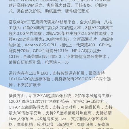
兹超高频PWM调光、离焦视力舒缓、干眼友好、护眼模
式、类自然光护眼、助眠显示、硬件级低蓝光
搭载4纳米工艺第四代骁龙8s移动平台，全大核架构，八核
主频为（1颗X4架构主频为3.2G的超大核，3颗A720架构主
频为3.0G的性能核，2颗A720架构主频为2.8G的性能核，2
颗A720架构主频为2.0G的性能核)，全新高通芯片，超级性
能体验，Adreno 825 GPU，相比上一代荣耀400，CPU性
能提升70%，GPU性能提升131%，NPU AI算力提升
131%，全新荣耀幻影引擎3.0 ，业界首创渲显分离技术，
荣耀自研抢票引擎，抢票快人一步
运行内存有12G和16G，支持智慧运存扩展，最高支持
16+16=32G的运存体验，机身存储有256G和512G两个选
择，不支持扩展卡
摄像方面，后置2亿AI超清影像系统，2亿像素AI超清主摄+
1200万像素112度超广角微距镜头，支持OIS+EIS防抖，
CIPA 4.5旗舰防抖大底，支持自动对焦，AI超级长焦，支持
最大30倍数字变焦，支持2.5厘米超短对焦距离，支持超清
Live 人像拍照，4K超清实况Live ，支持雅顾人像艺术风
格，鹰眼抓拍，胶片模拟，动态照片，智能追焦，多镜录