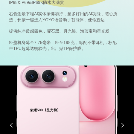
IP68&IP69&IP69K防水大满贯
右侧边最下端AI实体按键加持，超多好用的AI功能，随心所
选，长按一键进入YOYO语音助手智能体，使命直达
提供纯净质感四色，曜石黑、月光银、海蓝宝和星光粉
轻盈机身薄至7.75毫米，轻至198克，标配不带耳机，标配
带TPU超薄透明软壳，出厂贴TP保护膜。

