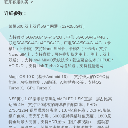
>
联系客服购买
详细参数：
荣耀500 双卡双通5G全网通（12+256G版）
支持移动 5GA/5G/4G+/4G/2G，电信 5GA/5G/4G+/4G，
联通5GA/5G/4G+/4G/3G/2G，广电5GA/5G/4G+/4G （卡
槽1（上卡槽）支持Nano SIM卡，卡槽2（下卡槽）支持
Nano SIM卡，支持盲插，可任意切换为主卡、副卡，双卡
双通），支持 4×4 MIMO天线技术 / 载波聚合技术 / HPUE /
HO RxD ，支持Link Turbo X网络加速，支持智慧选网
MagicOS 10.0（基于Android 16），支持强大的YOYO智
能体、AI换脸检测，AI翻译、AI智慧办公等，支持OS
Turbo X、GPU Turbo X
6.55英寸1.05毫米超窄黑边AMOLED 1.5K 直屏，屏占比高
达95.4%，支持120赫兹的屏幕自由刷新率，FHD+
2736*1264 视网膜级分辨率，10.7亿真色彩，DCI-P3影院
级广色域，高亮阳光屏，6000尼特局部峰值亮度，1800尼
特全局最大亮度，支持HDR显示（图片和视频）、超动态
显示、臻彩显示，荣耀绿洲护眼屏八大护眼技术，3840赫