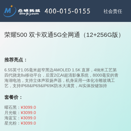
荣耀500 双卡双通5G全网通（12+256G版）
推荐亮点：
6.55英寸1.05毫米超窄黑边AMOLED 1.5K 直屏，4纳米工艺第
四代骁龙8s移动平台，后置2亿AI超清影像系统，8000毫安的青
海湖电池，支持立体声双扬声器，机身采用一体化冷雕玻璃工
艺，支持IP68&IP69&IP69K防水大满贯，AI实体按键加持
套餐价：
曜石黑：
¥3099.0
月光银：
¥3099.0
海蓝宝：
¥3099.0
星光粉：
¥3099.0