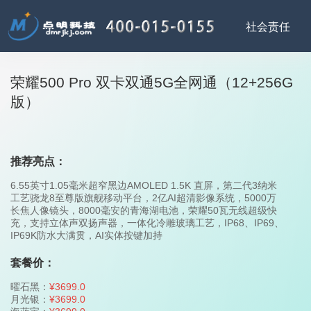
荣耀500 Pro 双卡双通5G全网通（12+256G
版）
推荐亮点：
6.55英寸1.05毫米超窄黑边AMOLED 1.5K 直屏，第二代3纳米
工艺骁龙8至尊版旗舰移动平台，2亿AI超清影像系统，5000万
长焦人像镜头，8000毫安的青海湖电池，荣耀50瓦无线超级快
充，支持立体声双扬声器，一体化冷雕玻璃工艺，IP68、IP69、
IP69K防水大满贯，AI实体按键加持
套餐价：
曜石黑：
¥3699.0
月光银：
¥3699.0