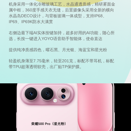
机身采用一体化冷雕玻璃工艺，水晶通透质感，精研雾面金
属中框，360度手感天衣无缝，后置摄像头采用全新的横向
水晶岛DECO设计，与背板玻璃一体成型，支持IP68、
IP69、IP69K防水大满贯
右侧边最下端AI实体按键加持，超多好用的AI功能，随心所
选，长按一键进入YOYO语音助手智能体，使命直达
提供纯净质感四色，曜石黑、月光银、海蓝宝和星光粉
轻盈机身薄至7.75毫米，轻至201克，标配不带耳机，标配
带TPU超薄透明软壳，出厂贴TP保护膜。