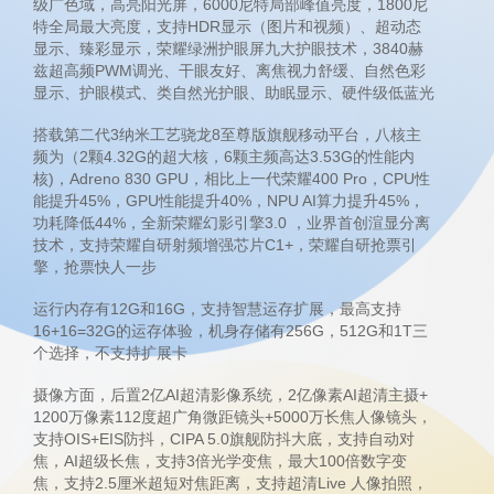
级广色域，高亮阳光屏，6000尼特局部峰值亮度，1800尼
特全局最大亮度，支持HDR显示（图片和视频）、超动态
显示、臻彩显示，荣耀绿洲护眼屏九大护眼技术，3840赫
兹超高频PWM调光、干眼友好、离焦视力舒缓、自然色彩
显示、护眼模式、类自然光护眼、助眠显示、硬件级低蓝光
搭载第二代3纳米工艺骁龙8至尊版旗舰移动平台，八核主
频为（2颗4.32G的超大核，6颗主频高达3.53G的性能内
核)，Adreno 830 GPU，相比上一代荣耀400 Pro，CPU性
能提升45%，GPU性能提升40%，NPU AI算力提升45%，
功耗降低44%，全新荣耀幻影引擎3.0 ，业界首创渲显分离
技术，支持荣耀自研射频增强芯片C1+，荣耀自研抢票引
擎，抢票快人一步
运行内存有12G和16G，支持智慧运存扩展，最高支持
16+16=32G的运存体验，机身存储有256G，512G和1T三
个选择，不支持扩展卡
摄像方面，后置2亿AI超清影像系统，2亿像素AI超清主摄+
1200万像素112度超广角微距镜头+5000万长焦人像镜头，
支持OIS+EIS防抖，CIPA 5.0旗舰防抖大底，支持自动对
焦，AI超级长焦，支持3倍光学变焦，最大100倍数字变
焦，支持2.5厘米超短对焦距离，支持超清Live 人像拍照，