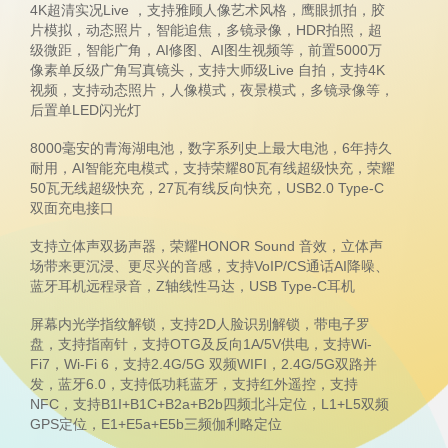
4K超清实况Live ，支持雅顾人像艺术风格，鹰眼抓拍，胶
片模拟，动态照片，智能追焦，多镜录像，HDR拍照，超
级微距，智能广角，AI修图、AI图生视频等，前置5000万
像素单反级广角写真镜头，支持大师级Live 自拍，支持4K
视频，支持动态照片，人像模式，夜景模式，多镜录像等，
后置单LED闪光灯
8000毫安的青海湖电池，数字系列史上最大电池，6年持久
耐用，AI智能充电模式，支持荣耀80瓦有线超级快充，荣耀
50瓦无线超级快充，27瓦有线反向快充，USB2.0 Type-C
双面充电接口
支持立体声双扬声器，荣耀HONOR Sound 音效，立体声
场带来更沉浸、更尽兴的音感，支持VoIP/CS通话AI降噪、
蓝牙耳机远程录音，Z轴线性马达，USB Type-C耳机
屏幕内光学指纹解锁，支持2D人脸识别解锁，带电子罗
盘，支持指南针，支持OTG及反向1A/5V供电，支持Wi-
Fi7，Wi-Fi 6，支持2.4G/5G 双频WIFI，2.4G/5G双路并
发，蓝牙6.0，支持低功耗蓝牙，支持红外遥控，支持
NFC，支持B1I+B1C+B2a+B2b四频北斗定位，L1+L5双频
GPS定位，E1+E5a+E5b三频伽利略定位