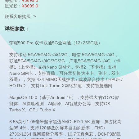
海蓝宝：
¥3699.0
星光粉：
¥3699.0
>
联系客服购买
详细参数：
荣耀500 Pro 双卡双通5G全网通（12+256G版）
支持移动 5GA/5G/4G+/4G/2G，电信 5GA/5G/4G+/4G，
联通5GA/5G/4G+/4G/3G/2G，广电5GA/5G/4G+/4G （卡
槽1（上卡槽）支持Nano SIM卡，卡槽2（下卡槽）支持
Nano SIM卡，支持盲插，可任意切换为主卡、副卡，双卡
双通），支持 4×4 MIMO天线技术 / 载波聚合技术 / HPUE /
HO RxD ，支持Link Turbo X网络加速，支持智慧选网
MagicOS 10.0（基于Android 16），支持强大的YOYO智
能体、AI换脸检测，AI翻译、AI智慧办公等，支持OS
Turbo X、GPU Turbo X
6.55英寸1.05毫米超窄黑边AMOLED 1.5K 直屏，屏占比高
达95.4%，支持120赫兹的屏幕自由刷新率，FHD+
2736x1264 视网膜级分辨率，10.7亿真色彩，DCI-P3影院