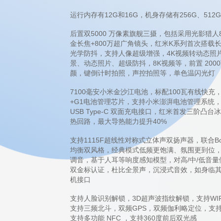
运行内存有12G和16G，机身存储有256G、51
后置双5000 万像素旗舰三摄，包括采用光影猎人8
金长焦+800万超广角镜头，红米K系列首次搭载长
光学防抖，支持人像超级增强，4K视频转动态照
景、动态照片、超级防抖，8K视频等，前置 20
颜，键倒计时拍照，声控拍照等，单色温闪光灯
7100毫安小米金沙江电池，标配100瓦有线快充，
+G1电池管理芯片，支持小米澎湃电池管理系统，差
USB Type-C 双面充电接口，红米首发三阶
热回路，最大导热能力提升40%
支持1115F超线性对称式立体声双扬声器，联合Bose
均衡双风格，经典模式低频更饱满、氛围更到位，
调音，基于人耳等响度感知模型，对高/中/低音量
双金标认证，杜比全景声，沉浸式音效，如身临其境
机接口
支持人脸识别解锁，3D超声波指纹解锁，支持WIFI7、
支持三频北斗，双频GPS，双频伽利略定位，支持
支持多功能 NFC ，支持360度前后双光感