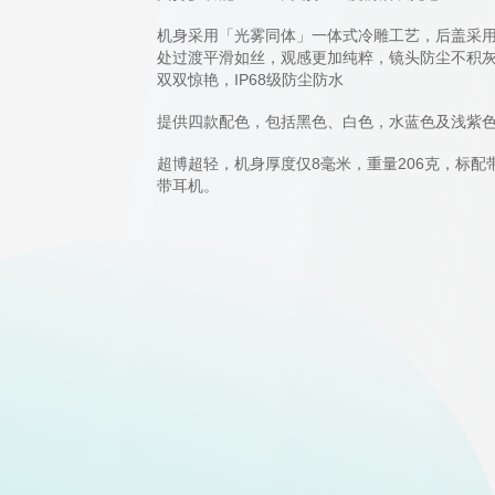
机身采用「光雾同体」一体式冷雕工艺，后盖采用
处过渡平滑如丝，观感更加纯粹，镜头防尘不积
双双惊艳，IP68级防尘防水
提供四款配色，包括黑色、白色，水蓝色及浅紫
超博超轻，机身厚度仅8毫米，重量206克，标
带耳机。