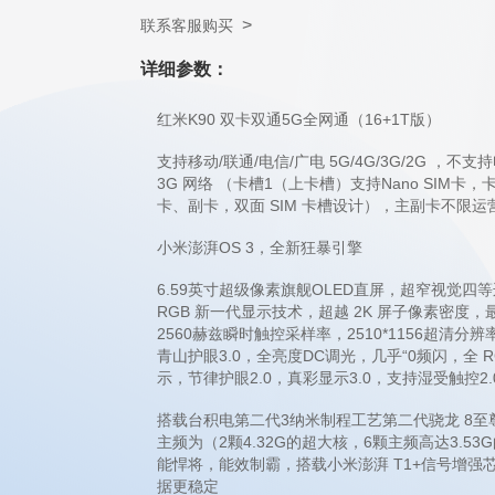
>
联系客服购买
详细参数：
红米K90 双卡双通5G全网通（16+1T版）
支持移动/联通/电信/广电 5G/4G/3G/2G ，不
3G 网络 （卡槽1（上卡槽）支持Nano SIM卡
卡、副卡，双面 SIM 卡槽设计），主副卡不限运营
小米澎湃OS 3，全新狂暴引擎
6.59英寸超级像素旗舰OLED直屏，超窄视觉四
RGB 新一代显示技术，超越 2K 屏子像素密度，
2560赫兹瞬时触控采样率，2510*1156超清分
青山护眼3.0，全亮度DC调光，几乎“0频闪，全
示，节律护眼2.0，真彩显示3.0，支持湿受触控2.
搭载台积电第二代3纳米制程工艺第二代骁龙 8至
主频为（2颗4.32G的超大核，6颗主频高达3.53G的性
能悍将，能效制霸，搭载小米澎湃 T1+信号增
据更稳定