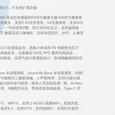
2G和1T，不支持扩展存储
00 高动态传感器的5000万像素主摄+5000万像素黄
焦镜头，支持2.5X光学变焦，5X无损变焦，支持OIS
片，一句话语音P图，照片水印自定义，支持超级夜
00万 像素高清人像相机，支持动态照片，水印，人像美
22.5瓦有线反充，搭载小米澎湃 P3 智能快充芯片
旅疾充，全面兼容100瓦 PPS 通用充电协议，
凸台冰封散热，采用气液分离通路设计，形成顺畅循环的导
 专业级调校，Sound By Bose 专业级调音，经典/
均衡模式三频更准确、人声更纯净，支持15级分级
做分级补偿与校准，保持人耳实际听感一致，Hi-Res
，X轴线性马达、带来真实游戏振感，Type-C 耳
WIFI 6，支持 2.4G/5G 双频WIFI，双路并发，
蓝牙5.4，支持OTG，支持指南针，支持红外遥控，