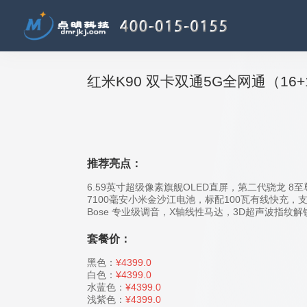
红米K90 双卡双通5G全网通（16+
推荐亮点：
6.59英寸超级像素旗舰OLED直屏，第二代骁龙 8
7100毫安小米金沙江电池，标配100瓦有线快充，支持
Bose 专业级调音，X轴线性马达，3D超声波指纹解
套餐价：
黑色：
¥4399.0
白色：
¥4399.0
水蓝色：
¥4399.0
浅紫色：
¥4399.0