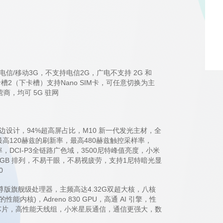
支持电信/移动3G，不支持电信2G，广电不支持 2G 和
，卡槽2（下卡槽）支持Nano SIM卡，可任意切换为主
商，均可 5G 驻网
等边设计，94%超高屏占比，M10 新一代发光主材，全
最高120赫兹的刷新率，最高480赫兹触控采样率，
辨率，DCI-P3全链路广色域，3500尼特峰值亮度，小米
 RGB 排列，不易干眼，不易视疲劳，支持1尼特暗光显
0
尊版旗舰级处理器，主频高达4.32G双超大核，八核
能内核)，Adreno 830 GPU，高通 AI 引擎，性
强芯片，高性能天线组，小米星辰通信，通信更强大，数