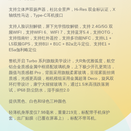
支持立体声双扬声器，杜比全景声，Hi-Res 双金标认证，X
轴线性马达，Type-C耳机接口
支持人脸识别解锁，屏下光学指纹解锁，支持 2.4G/5G 双
频WIFI，支持WIFI 6、WIFI 7，支持蓝牙5.4，支持OTG，
支持指南针，支持红外遥控，支持多功能NFC，支持L1 +
L5双频GPS，支持B1I + B1C + B2a北斗定位、支持E1 +
E5a伽利略定位
整机开启 Turbo 系列旗舰美学设计，大R角优雅弧度，航空
铝合金质感金属中框搭配玻璃机身，上下极少开孔更简洁，
颜值与质感都 Pro，背面采用旗舰柔雾玻璃，呈现雾面丝绸
质感，光感更高级，相机模组采用金属超薄 Deco，旋风双
环灯带设计，康宁大猩猩玻璃 7i，通过1.5米高强跌落测
试，IP68 防尘防水，湿手操控2.0
提供黑色、白色和绿色三种颜色
轻薄机身厚度仅7.98毫米，重量219克，标配带手机保护
套，出厂贴膜（已覆在屏幕上），标配不带耳机。