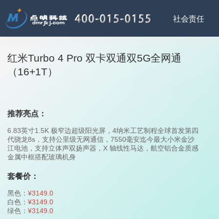
红米Turbo 4 Pro 双卡双通双5G全网通
（16+1T）
推荐亮点：
6.83英寸1.5K 极窄边超级阳光屏，4纳米工艺制程全球首发第四
代骁龙8s，支持公里级无网通信，7550毫安迄今最大小米金沙
江电池，支持立体声双扬声器，X 轴线性马达，航空铝合金质感
金属中框搭配玻璃机身
套餐价：
黑色：
¥3149.0
白色：
¥3149.0
绿色：
¥3149.0