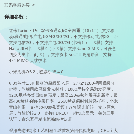
>
联系客服购买
详细参数：
红米Turbo 4 Pro 双卡双通双5G全网通（16+1T）;支持移
动/联通/电信/广电 5G/4G/3G/2G，不支持移动/电信3G，不
支持电信2G，不支持广电 3G/2G (卡槽1（上卡槽）支持
Nano SIM卡，卡槽2（下卡槽）支持Nano SIM卡，可任意
切换为主卡、副卡），支持双卡 VoLTE 高清语音，支持
4x4 MIMO 天线技术
小米澎湃OS 2，狂暴引擎 4.0
6.83英寸1.5K 极窄边超级阳光屏，2772*1280视网膜级分
辨率，旗舰同款屏幕发光材料，1800尼特全局激发亮度，
3200尼特多场景峰值亮度，最高120赫兹的屏幕刷新率，最
高480赫兹的触控采样率，2560赫兹瞬时触控采样率，小米
青山护眼，支持3840赫兹高频 PWM 调光护眼，专业原色
屏，节律护眼2.0，支持HDR10+，超动态显示，莱茵三重
认证，泰尔五星精准流畅触控认证
采用先进4纳米工艺制程全球首发第四代骁龙8s ，CPU全大