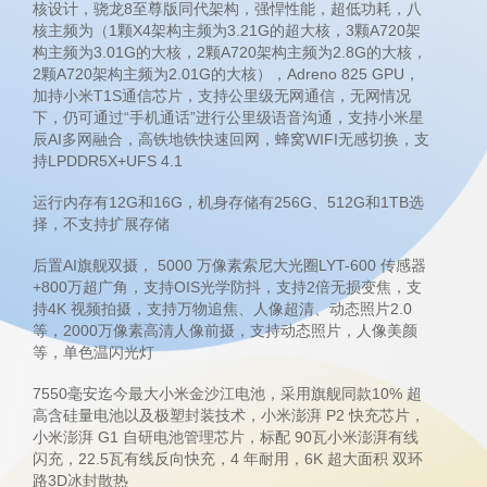
核设计，骁龙8至尊版同代架构，强悍性能，超低功耗，八
核主频为（1颗X4架构主频为3.21G的超大核，3颗A720架
构主频为3.01G的大核，2颗A720架构主频为2.8G的大核，
2颗A720架构主频为2.01G的大核），Adreno 825 GPU，
加持小米T1S通信芯片，支持公里级无网通信，无网情况
下，仍可通过“手机通话”进行公里级语音沟通，支持小米星
辰AI多网融合，高铁地铁快速回网，蜂窝WIFI无感切换，支
持LPDDR5X+UFS 4.1
运行内存有12G和16G，机身存储有256G、512G和1TB选
择，不支持扩展存储
后置AI旗舰双摄， 5000 万像素索尼大光圈LYT-600 传感器
+800万超广角，支持OIS光学防抖，支持2倍无损变焦，支
持4K 视频拍摄，支持万物追焦、人像超清、动态照片2.0
等，2000万像素高清人像前摄，支持动态照片，人像美颜
等，单色温闪光灯
7550毫安迄今最大小米金沙江电池，采用旗舰同款10% 超
高含硅量电池以及极塑封装技术，小米澎湃 P2 快充芯片，
小米澎湃 G1 自研电池管理芯片，标配 90瓦小米澎湃有线
闪充，22.5瓦有线反向快充，4 年耐用，6K 超大面积 双环
路3D冰封散热