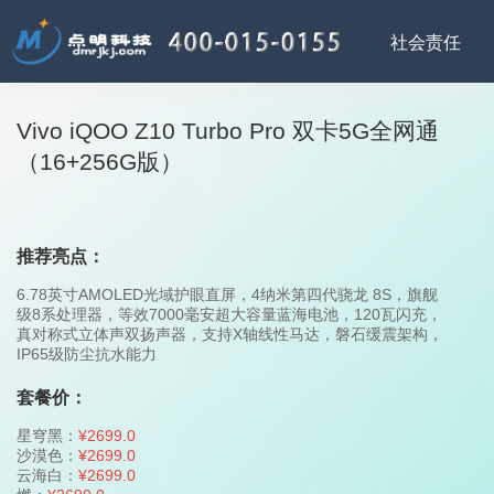
Vivo iQOO Z10 Turbo Pro 双卡5G全网通
（16+256G版）
推荐亮点：
6.78英寸AMOLED光域护眼直屏，4纳米第四代骁龙 8S，旗舰
级8系处理器，等效7000毫安超大容量蓝海电池，120瓦闪充，
真对称式立体声双扬声器，支持X轴线性马达，磐石缓震架构，
IP65级防尘抗水能力
套餐价：
星穹黑：
¥2699.0
沙漠色：
¥2699.0
云海白：
¥2699.0