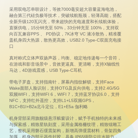
采用双电芯串联设计，等效7000毫安超大容量蓝海电池，
融合第三代硅负极等技术，突破续航瓶颈，轻薄高能，搭配
全新升级120瓦闪充，带来超快的充电速度和长续航体验，
直驱供电，15分钟充至 50%，33分钟充至 100%，支持双
向百瓦兼容PPS 、 PD协议，7K冰穹 VC 液冷散热，精准覆
盖机身四大热源，散热更高效，USB2.0 Type-C双面充电接
口
真对称式立体声双扬声器，均衡、稳定地传递每一个音符，
在游戏和影音场景中，音效更逼真、更清晰，支持X轴线性
马达，4D游戏震感，USB Type-C耳机
带电子罗盘，支持指南针，屏幕内指纹解锁，支持Face
Wake面部人脸识别，支持OTG及反向供电，支持2.4G/5G
双频WIFI，支持WIFI 6，WIFI 7，支持蓝牙协议6.0，支持
NFC，支持红外遥控，支持L1+L5双频GPS，
B1C+B1I+B2a北斗定位，E1+E5a 伽利略
机身背部采用旗舰级悬浮舷窗设计，赋予手机独特的未来感
与探索感，精致星轨刻度，采用金属格栅纹理，精致镭雕工
艺，整机采用磐石缓震架构，新增高弹缓震材料，骨架四角
加厚，机身内部元器件封胶，具备 IP65级防尘抗水能力，