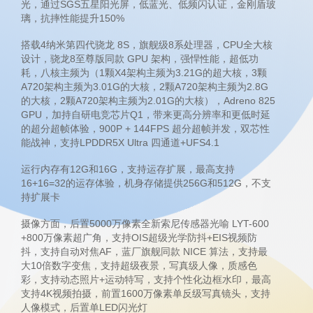
光，通过SGS五星阳光屏，低蓝光、低频闪认证，金刚盾玻
璃，抗摔性能提升150%
搭载4纳米第四代骁龙 8S，旗舰级8系处理器，CPU全大核
设计，骁龙8至尊版同款 GPU 架构，强悍性能，超低功
耗，八核主频为（1颗X4架构主频为3.21G的超大核，3颗
A720架构主频为3.01G的大核，2颗A720架构主频为2.8G
的大核，2颗A720架构主频为2.01G的大核），Adreno 825
GPU，加持自研电竞芯片Q1，带来更高分辨率和更低时延
的超分超帧体验，900P + 144FPS 超分超帧并发，双芯性
能战神，支持LPDDR5X Ultra 四通道+UFS4.1
运行内存有12G和16G，支持运存扩展，最高支持
16+16=32的运存体验，机身存储提供256G和512G，不支
持扩展卡
摄像方面，后置5000万像素全新索尼传感器光喻 LYT-600
+800万像素超广角，支持OIS超级光学防抖+EIS视频防
抖，支持自动对焦AF，蓝厂旗舰同款 NICE 算法，支持最
大10倍数字变焦，支持超级夜景，写真级人像，质感色
彩，支持动态照片+运动特写，支持个性化边框水印，最高
支持4K视频拍摄，前置1600万像素单反级写真镜头，支持
人像模式，后置单LED闪光灯