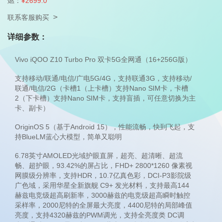
燃：
¥2699.0
>
联系客服购买
详细参数：
Vivo iQOO Z10 Turbo Pro 双卡5G全网通（16+256G版）
支持移动/联通/电信/广电5G/4G，支持联通3G，支持移动/
联通/电信/2G（卡槽1（上卡槽）支持Nano SIM卡，卡槽
2（下卡槽）支持Nano SIM卡，支持盲插，可任意切换为主
卡、副卡）
OriginOS 5（基于Android 15），性能流畅，快到飞起，支
持BlueLM蓝心大模型，简单又聪明
6.78英寸AMOLED光域护眼直屏，超亮、超清晰、超流
畅、超护眼，93.42%的屏占比，FHD+ 2800*1260 像素视
网膜级分辨率，支持HDR，10.7亿真色彩，DCI-P3影院级
广色域，采用华星全新旗舰 C9+ 发光材料，支持最高144
赫兹电竞级超高刷新率，3000赫兹的电竞级超高瞬时触控
采样率，2000尼特的全屏最大亮度，4400尼特的局部峰值
亮度，支持4320赫兹的PWM调光，支持全亮度类 DC调